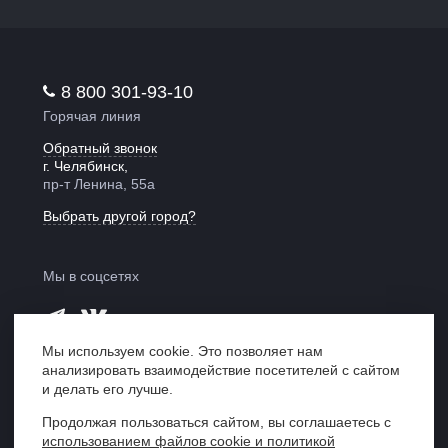
8 800 301-93-10
Горячая линия
Обратный звонок
г. Челябинск,
пр-т Ленина, 55а
Выбрать другой город?
Мы в соцсетях
Мы используем cookie. Это позволяет нам
анализировать взаимодействие посетителей с сайтом
Мы в рейтинге
и делать его лучше.
«Право 300»
Продолжая пользоваться сайтом, вы соглашаетесь с
использованием файлов cookie и политикой
Центр правовой поддержки «ЮрИнвест»,