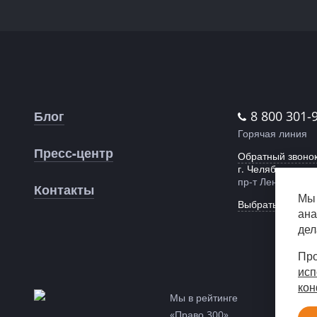
Блог
8 800 301-
Горячая линия
Пресс-центр
Обратный звоно
г. Челябинск,
пр-т Ленина, 55
Контакты
Мы 
Выбрать другой 
ана
дел
Про
исп
кон
Мы в рейтинге
«Право 300»