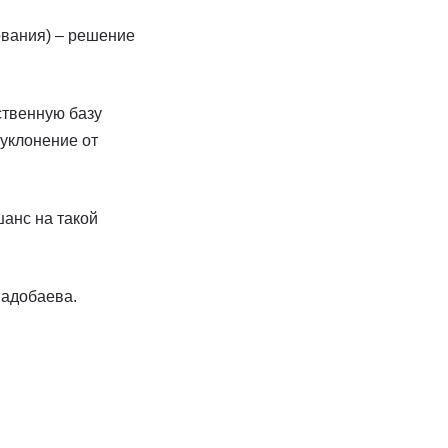
ования) – решение
ственную базу
уклонение от
шанс на такой
падобаева.