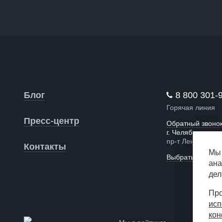
Блог
8 800 301-
Горячая линия
Пресс-центр
Обратный звоно
г. Челябинск,
пр-т Ленина, 55
Контакты
Мы 
Выбрать другой 
ана
дел
Про
исп
кон