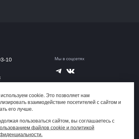
Мы в соцсетях
93-10
к
а
используем cookie. Это позволяет нам
город?
лизировать взаимодействие посетителей с сайтом и
ать его лучше.
должая пользоваться сайтом, вы соглашаетесь с
ользованием файлов cookie и политикой
фиденциальности.
Создание сайта