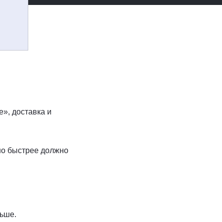
е», доставка и
но быстрее должно
льше.