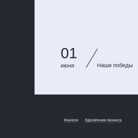
01
Наши победы
июня
#налоги
#дробление бизнеса