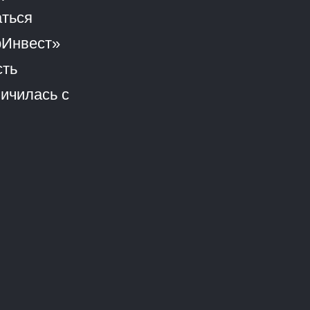
аться
рИнвест»
сть
личилась с