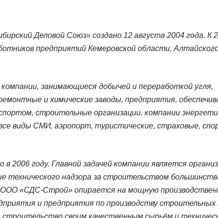
бирский Деловой Союз» создано 12 августа 2004 года. К 
ботников предприятий Кемеровской области, Алтайского 
 компании, занимающиеся добычей и переработкой угля,
емонтные и химические заводы, предприятия, обеспечи
спортом, строительные организации, компании энергети
все виды СМИ, аэропорт, туристические, страховые, спо
 в 2006 году. Главной задачей компании является органи
ие технического надзора за строительством большинств
 ООО «СДС-Строй» опирается на мощную производственну
дприятия и предприятия по производству строительных
 строительство своим качественным сырьём и техническ