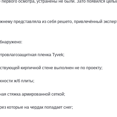
 первого осмотра, устранены не были. Зато появился целы
режнему представляла из себя решето, привлечённый экспер
обнаружено:
етровлагозащитная пленка Tyvek;
ествующей кирпичной стене выполнен не по проекту;
хности ж/б плиты;
ная стяжка армированной сеткой;
ез которые на чердак попадает снег;