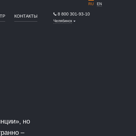
RU
EN
8 800 301-93-10
ТР
КОНТАКТЫ
Челябинск
нции», но
транно –