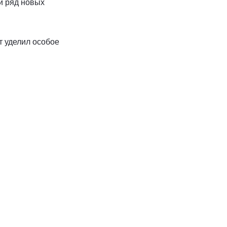
й ряд новых
т уделил особое