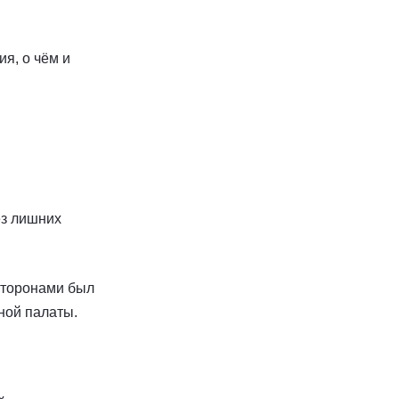
я, о чём и
ез лишних
 Сторонами был
ной палаты.