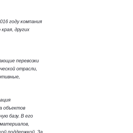
2016 году компания
края, других
вающие перевозки
ческой отрасли,
ртивные,
зация
а объектов
ю базу. В его
 материалов,
ой поддержкой. За