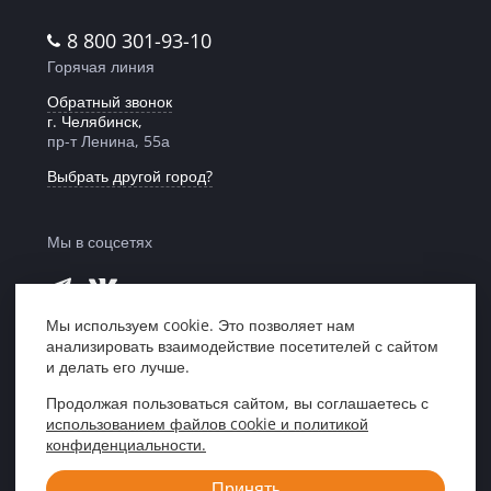
8 800 301-93-10
Горячая линия
Обратный звонок
г. Челябинск,
пр-т Ленина, 55а
Выбрать другой город?
Мы в соцсетях
Мы используем cookie. Это позволяет нам
анализировать взаимодействие посетителей с сайтом
Мы в рейтинге
и делать его лучше.
«Право 300»
Продолжая пользоваться сайтом, вы соглашаетесь с
использованием файлов cookie и политикой
Центр правовой поддержки «ЮрИнвест»,
конфиденциальности.
Кемерово, 2007—2026
Принять