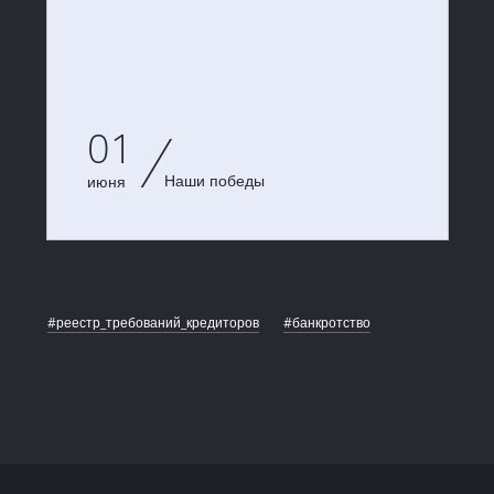
01
Наши победы
июня
#реестр_требований_кредиторов
#банкротство