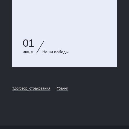
01
июня
Наши победы
#договор_страхования
#банки